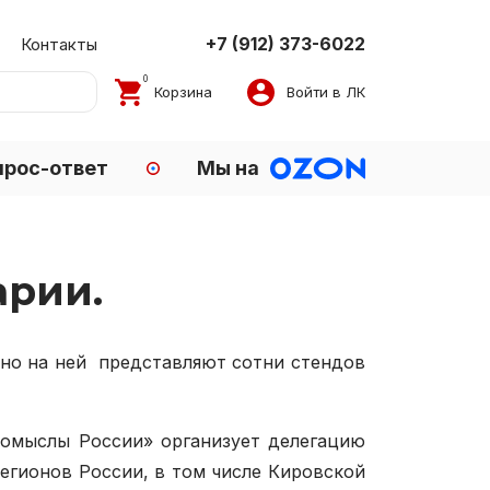
+7 (912) 373-6022
Контакты
0
Корзина
Войти в ЛК
прос-ответ
Мы на
арии.
одно на ней представляют сотни стендов
омыслы России» организует делегацию
регионов России, в том числе Кировской