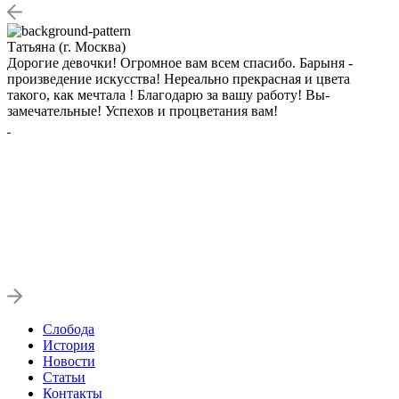
Татьяна (г. Москва)
С
Дорогие девочки! Огромное вам всем спасибо. Барыня -
О
произведение искусства! Нереально прекрасная и цвета
Д
такого, как мечтала ! Благодарю за вашу работу! Вы-
д
замечательные! Успехов и процветания вам!
и
в
п
Слобода
История
Новости
Статьи
Контакты