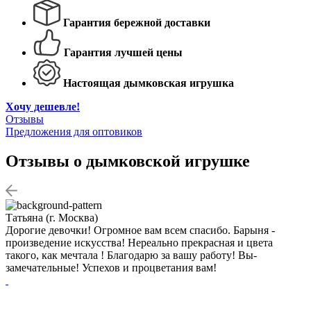
Гарантия бережной доставки
Гарантия лучшей цены
Настоящая дымковская игрушка
Хочу дешевле!
Отзывы
Предложения для оптовиков
Отзывы о дымковской игрушке
Татьяна (г. Москва)
С
Дорогие девочки! Огромное вам всем спасибо. Барыня -
О
произведение искусства! Нереально прекрасная и цвета
Д
такого, как мечтала ! Благодарю за вашу работу! Вы-
д
замечательные! Успехов и процветания вам!
и
в
п