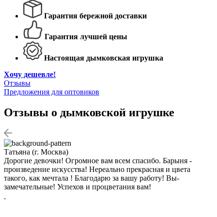
Гарантия бережной доставки
Гарантия лучшей цены
Настоящая дымковская игрушка
Хочу дешевле!
Отзывы
Предложения для оптовиков
Отзывы о дымковской игрушке
Татьяна (г. Москва)
С
Дорогие девочки! Огромное вам всем спасибо. Барыня -
О
произведение искусства! Нереально прекрасная и цвета
Д
такого, как мечтала ! Благодарю за вашу работу! Вы-
д
замечательные! Успехов и процветания вам!
и
в
п