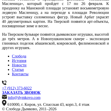
Масленица», который пройдет с 17 по 26 февраля. К
празднику на Манежной площади установят восьмиметровую
ледяную Масленицу, а на переходе к площади Революции
устроят выставку соломенных фигур. Новый Арбат украсят
40 двухметровых картин. На Тверской появятся арт-объекты,
посвященные зиме и весне.
На Тверском бульваре появятся дымковские игрушки, высотой
до трёх метров. А в Новопушкинском сквере - экспозиция
глиняных поделок абашевской, ковровской, филимоновской и
других игрушек.
Слобода
История
Новости
Статьи
Контакты
+7 (912) 373-6022
ЗАКАЗАТЬ ЗВОНОК
info@dymkovo.com
610000, г. Киров, ул. Спасская 43, корп.3, 4 этаж
© Слобода Дымково, 2011–2026