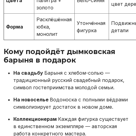
Цвета
палитра +
Бело-синяя
цвет дер
золото
Расклёшённая
Утончённая
Подвижн
Форма
юбка,
фигурка
детали
монолит
Кому подойдёт дымковская
барыня в подарок
На свадьбу
Барыня с хлебом-солью —
традиционный русский свадебный подарок,
символ гостеприимства молодой семьи.
На новоселье
Водоноска с полными вёдрами
символизирует достаток в новом доме.
Коллекционерам
Каждая фигурка существует
в единственном экземпляре — авторская
работа конкретного мастера.