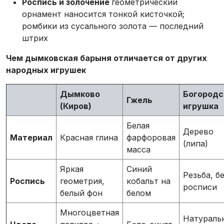
Роспись и золочение
геометрический
орнамент наносится тонкой кисточкой;
ромбики из сусального золота — последний
штрих
Чем дымковская барыня отличается от других
народных игрушек
Дымково
Богородс
Гжель
(Киров)
игрушка
Белая
Дерево
Материал
Красная глина
фарфоровая
(липа)
масса
Яркая
Синий
Резьба, б
Роспись
геометрия,
кобальт на
росписи
белый фон
белом
Многоцветная
Натураль