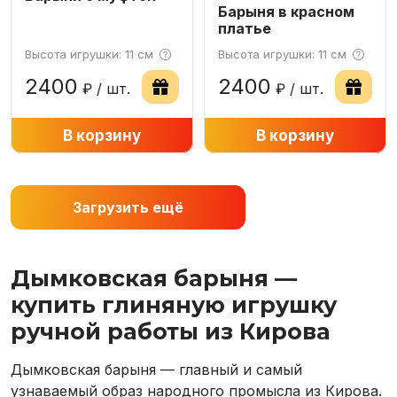
Барыня в красном
платье
Высота игрушки: 11 см
Высота игрушки: 11 см
2400
2400
₽ / шт.
₽ / шт.
−
В корзину
+
−
В корзину
+
Загрузить ещё
Дымковская барыня —
купить глиняную игрушку
ручной работы из Кирова
Дымковская барыня — главный и самый
узнаваемый образ народного промысла из Кирова.