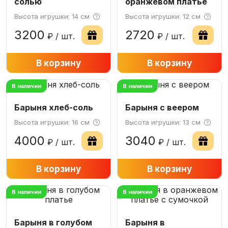
солью
оранжевом платье
Высота игрушки: 14 см
Высота игрушки: 12 см
3200
2720
₽ / шт.
₽ / шт.
−
В корзину
+
−
В корзину
+
В наличии
В наличии
Барыня хлеб-соль
Барыня с веером
Высота игрушки: 16 см
Высота игрушки: 13 см
4000
3040
₽ / шт.
₽ / шт.
−
В корзину
+
−
В корзину
+
В наличии
В наличии
Барыня в голубом
Барыня в